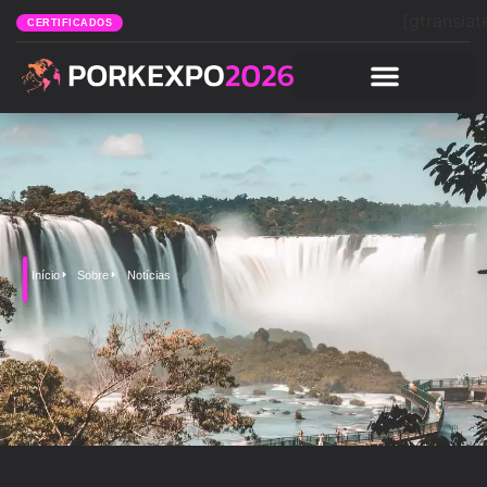
[gtranslat
CERTIFICADOS
Início
Sobre
Notícias