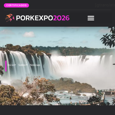
[gtranslat
CERTIFICADOS
Início
Sobre
Notícias