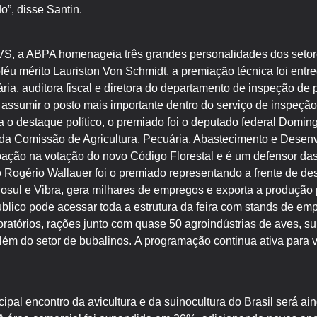
”, disse Santin.
S, a ABPA homenageia três grandes personalidades dos setore
roféu mérito Lauriston Von Schmidt, a premiação técnica foi ent
ria, auditora fiscal e diretora do departamento de inspeção de
a assumir o posto mais importante dentro do serviço de inspeção
a o destaque político, o premiado foi o deputado federal Domin
da Comissão de Agricultura, Pecuária, Abastecimento e Desenv
ipação na votação do novo Código Florestal e é um defensor das
o Rogério Wallauer foi o premiado representando a frente de de
sul e Vibra, gera milhares de empregos e exporta a produção 
público pode acessar toda a estrutura da feira com stands de e
oratórios, rações junto com quase 50 agroindústrias de aves, suí
além do setor de bubalinos. A programação continua ativa para vi
ipal encontro da avicultura e da suinocultura do Brasil será ai