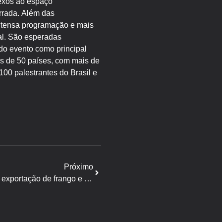
nexos ao espaço
errada. Além das
intensa programação e mais
ial. São esperadas
 do evento como principal
es de 50 países, com mais de
00 palestrantes do Brasil e
Próximo
Aurora pede tarifas menores na exportação de frango e suínos