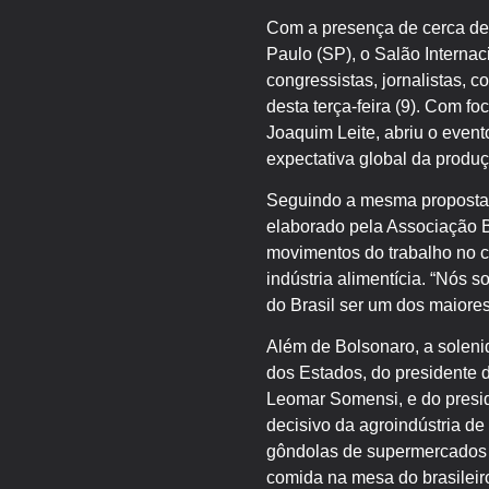
Com a presença de cerca de
Paulo (SP), o Salão Internac
congressistas, jornalistas, 
desta terça-feira (9). Com f
Joaquim Leite, abriu o even
expectativa global da produ
Seguindo a mesma proposta, 
elaborado pela Associação B
movimentos do trabalho no c
indústria alimentícia. “Nós
do Brasil ser um dos maiore
Além de Bolsonaro, a soleni
dos Estados, do presidente d
Leomar Somensi, e do presid
decisivo da agroindústria d
gôndolas de supermercados 
comida na mesa do brasileiro