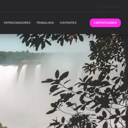
[gtranslate]
PATROCINADORES
TRABALHOS
VISITANTES
CERTIFICADOS