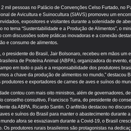
 2 mil pessoas no Palácio de Convenções Celso Furtado, no 
ional de Avicultura e Suinocultura (SIAVS) promoveu um encont
convidados, expositores e visitantes durante a solenidade de ab
oco no tema “Sustentabilidade e a Produção de Alimentos”, o min
to com discussões sobre práticas inovadoras e a conexão desta
ção e consumo de alimentos.
o presidente do Brasil, Jair Bolsonaro, recebeu em mãos um e
rasileira de Proteína Animal (ABPA), organizadora do evento, e
ampo em todo o país e a responsabilidade dos produtores brasi
 somos a chave da produção de alimentos no mundo,” destacou Bo
s produtores e exportadores de carnes de aves e suínos do mun
dade contou com mais oito ministros, além de governadores, de
o conselho consultivo, Francisco Turra, do presidente do consel
ente da ABPA, Ricardo Santin. O anfitrião destacou no discurs
e aves e suínos do Brasil para manter o abastecimento durante
mundo afora se esvaziavam durante a Covid-19, o Brasil cres
. Os produtores rurais brasileiros são protagonistas na dedica