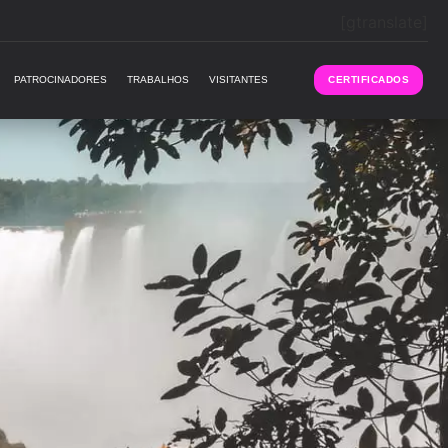
[gtranslate]
PATROCINADORES
TRABALHOS
VISITANTES
CERTIFICADOS