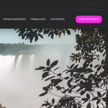
[gtranslate]
PATROCINADORES
TRABALHOS
VISITANTES
CERTIFICADOS