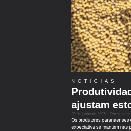
NOTÍCIAS
Produtivida
ajustam est
20 de junho de 2023
Por
suporte
Os produtores paranaenses d
expectativa se mantém nas p