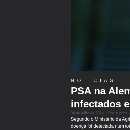
NOTÍCIAS
PSA na Alem
infectados 
04 de julho de 2024
Por
suporte
Segundo o Ministério da Agri
doença foi detectada num to