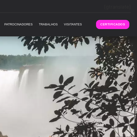
[gtranslate]
PATROCINADORES
TRABALHOS
VISITANTES
CERTIFICADOS