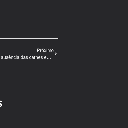
Próximo
Setor de aves e suínos lamenta ausência das carnes em proposta de desoneração tributária
s