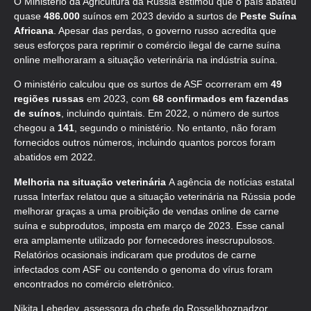
O Ministério da Agricultura da Rússia estimou que o país abateu
quase
486.000
suínos em 2023 devido a surtos de
Peste Suína
Africana
. Apesar das perdas, o governo russo acredita que
seus esforços para reprimir o comércio ilegal de carne suína
online melhoraram a situação veterinária na indústria suína.
O ministério calculou que os surtos de ASF ocorreram em
49
regiões russas
em 2023, com
68 confirmados em fazendas
de suínos
, incluindo quintais. Em 2022, o número de surtos
chegou a
141
, segundo o ministério. No entanto, não foram
fornecidos outros números, incluindo quantos porcos foram
abatidos em 2022.
Melhoria na situação veterinária
A agência de notícias estatal
russa Interfax relatou que a situação veterinária na Rússia pode
melhorar graças a uma proibição de vendas online de carne
suína e subprodutos, imposta em março de 2023. Esse canal
era amplamente utilizado por fornecedores inescrupulosos.
Relatórios ocasionais indicaram que produtos de carne
infectados com ASF ou contendo o genoma do vírus foram
encontrados no comércio eletrônico.
Nikita Lebedev, assessora do chefe do Rosselkhoznadzor,