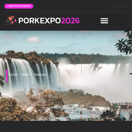
[gtranslat
CERTIFICADOS
Início
Sobre
Notícias