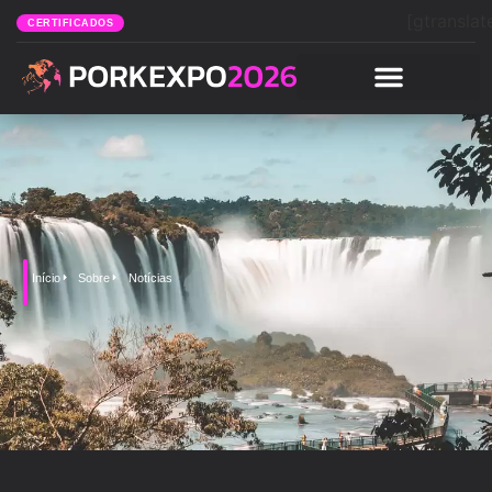
[gtranslat
CERTIFICADOS
Início
Sobre
Notícias