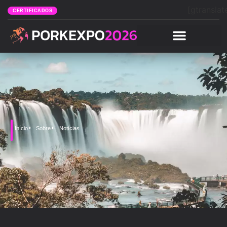
[gtranslat
CERTIFICADOS
Início
Sobre
Notícias