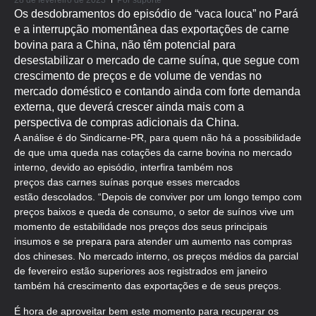
28 de fevereiro de 2023
Por
suporte
Os desdobramentos do episódio de “vaca louca” no Pará
e a interrupção momentânea das exportações de carne
bovina para a China, não têm potencial para
desestabilizar o mercado de carne suína, que segue com
crescimento de preços e de volume de vendas no
mercado doméstico e contando ainda com forte demanda
externa, que deverá crescer ainda mais com a
perspectiva de compras adicionais da China.
A análise é do Sindicarne-PR, para quem não há a possibilidade
de que uma queda nas cotações da carne bovina no mercado
interno, devido ao episódio, interfira também nos
preços das carnes suínas porque esses mercados
estão descolados. “Depois de conviver por um longo tempo com
preços baixos e queda de consumo, o setor de suínos vive um
momento de estabilidade nos preços dos seus principais
insumos e se prepara para atender um aumento nas compras
dos chineses. No mercado interno, os preços médios da parcial
de fevereiro estão superiores aos registrados em janeiro
também há crescimento das exportações e de seus preços.
É hora de aproveitar bem este momento para recuperar os