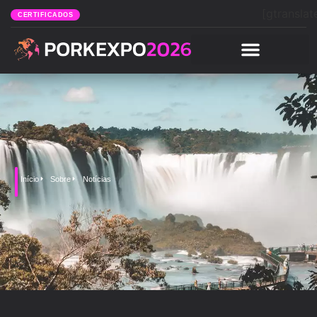
[gtranslat
CERTIFICADOS
Início
Sobre
Notícias