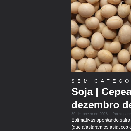
SEM CATEGO
Soja | Cepe
dezembro d
30 de janeiro de 2023
Por
suport
Estimativas apontando safra
(que afastaram os asiáticos