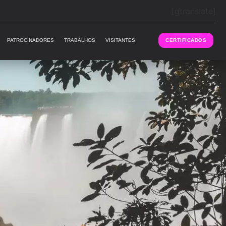
[gtranslate]
PATROCINADORES
TRABALHOS
VISITANTES
CERTIFICADOS