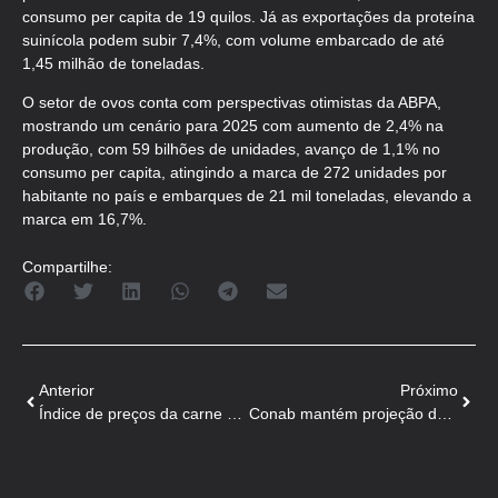
consumo per capita de 19 quilos. Já as exportações da proteína
suinícola podem subir 7,4%, com volume embarcado de até
1,45 milhão de toneladas.
O setor de ovos conta com perspectivas otimistas da ABPA,
mostrando um cenário para 2025 com aumento de 2,4% na
produção, com 59 bilhões de unidades, avanço de 1,1% no
consumo per capita, atingindo a marca de 272 unidades por
habitante no país e embarques de 21 mil toneladas, elevando a
marca em 16,7%.
Compartilhe:
Anterior
Próximo
Índice de preços da carne da FAO cai em novembro, mas sobe sobre ano anterior
Conab mantém projeção de recorde de produção de grãos em 2024 e em 2025