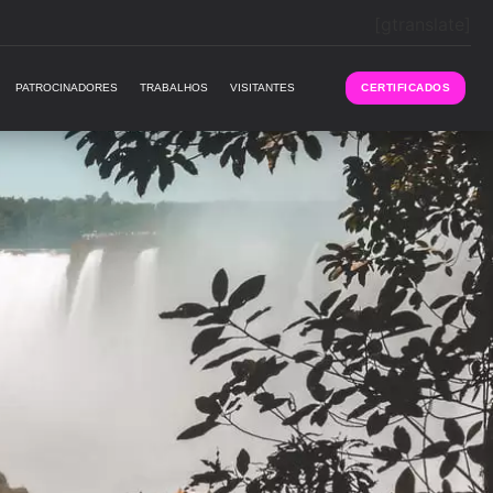
[gtranslate]
PATROCINADORES
TRABALHOS
VISITANTES
CERTIFICADOS