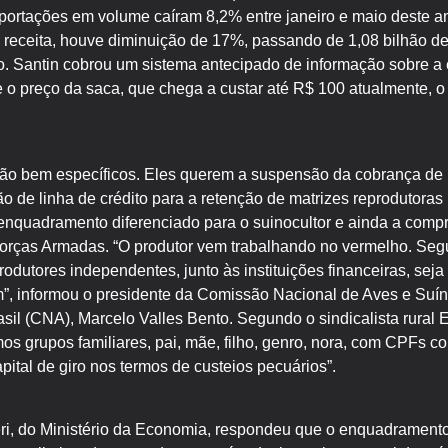
portações em volume caíram 8,2% entre janeiro e maio deste 
eceita, houve diminuição de 17%, passando de 1,08 bilhão de
o. Santin cobrou um sistema antecipado de informação sobre a 
 o preço da saca, que chega a custar até R$ 100 atualmente, o 
ão bem específicos. Eles querem a suspensão da cobrança de 
ão de linha de crédito para a retenção de matrizes reprodutora
enquadramento diferenciado para o suinocultor e ainda a compr
Forças Armadas. “O produtor vem trabalhando no vermelho. Se
odutores independentes, junto às instituições financeiras, seja
”, informou o presidente da Comissão Nacional de Aves e Suí
asil (CNA), Marcelo Valles Bento. Segundo o sindicalista rural 
mos grupos familiares, pai, mãe, filho, genro, nora, com CPFs 
ital de giro nos termos de custeios pecuários”.
, do Ministério da Economia, respondeu que o enquadramento so