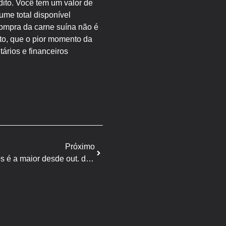
dito. Você tem um valor de
ume total disponível
 compra da carne suína não é
nto, que o pior momento da
ários e financeiros
Próximo
Receita de exportação de suínos é a maior desde out. de 2021