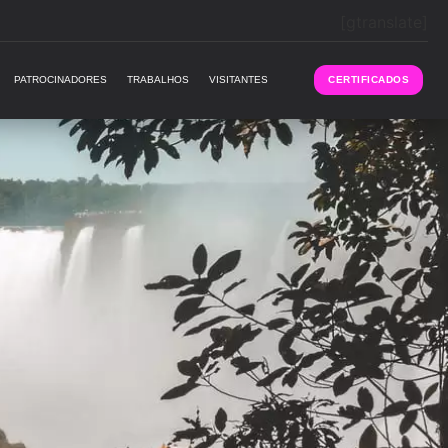
[gtranslate]
PATROCINADORES
TRABALHOS
VISITANTES
CERTIFICADOS