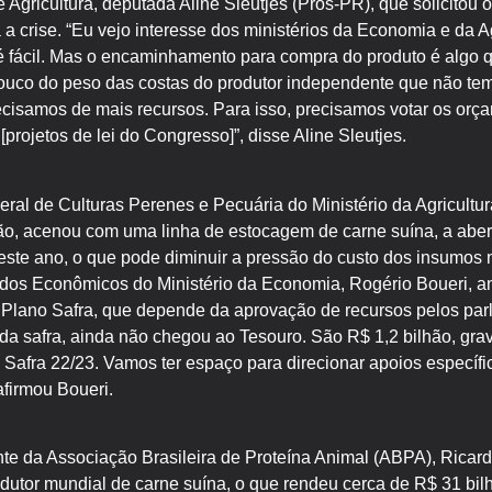
Agricultura, deputada Aline Sleutjes (Pros-PR), que solicitou o
a crise. “Eu vejo interesse dos ministérios da Economia e da Ag
 fácil. Mas o encaminhamento para compra do produto é algo qu
 pouco do peso das costas do produtor independente que não te
ecisamos de mais recursos. Para isso, precisamos votar os or
projetos de lei do Congresso]”, disse Aline Sleutjes.
ral de Culturas Perenes e Pecuária do Ministério da Agricultur
o, acenou com uma linha de estocagem de carne suína, a aber
ste ano, o que pode diminuir a pressão do custo dos insumos n
udos Econômicos do Ministério da Economia, Rogério Boueri, 
do Plano Safra, que depende da aprovação de recursos pelos pa
da safra, ainda não chegou ao Tesouro. São R$ 1,2 bilhão, gra
 Safra 22/23. Vamos ter espaço para direcionar apoios específi
firmou Boueri.
nte da Associação Brasileira de Proteína Animal (ABPA), Ricar
odutor mundial de carne suína, o que rendeu cerca de R$ 31 bil