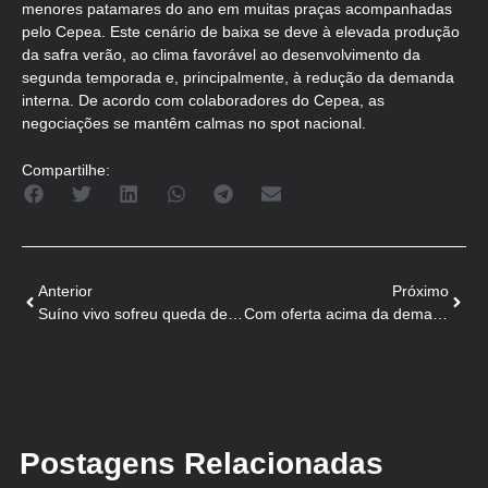
menores patamares do ano em muitas praças acompanhadas
pelo Cepea. Este cenário de baixa se deve à elevada produção
da safra verão, ao clima favorável ao desenvolvimento da
segunda temporada e, principalmente, à redução da demanda
interna. De acordo com colaboradores do Cepea, as
negociações se mantêm calmas no spot nacional.
Compartilhe:
Anterior
Próximo
Suíno vivo sofreu queda de preços nesta terça-feira (28), enquanto carcaça em SP sobe
Com oferta acima da demanda, preço da soja segue em queda
Postagens Relacionadas